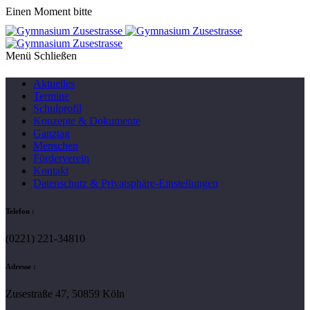
Einen Moment bitte
Menü
Aktuelles
Termine
Schulprofil
Konzepte & Dokumente
Ganztag
Menschen
Förderverein
Kontakt
Datenschutz & Privatsphäre-Einstellungen
Telefon :
(0221) 221-34810
Adresse :
Zusestraße 47, 50859 Köln