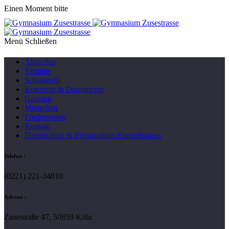
Einen Moment bitte
Menü
Aktuelles
Termine
Schulprofil
Konzepte & Dokumente
Ganztag
Menschen
Förderverein
Kontakt
Datenschutz & Privatsphäre-Einstellungen
Telefon :
(0221) 221-34810
Adresse :
Zusestraße 47, 50859 Köln