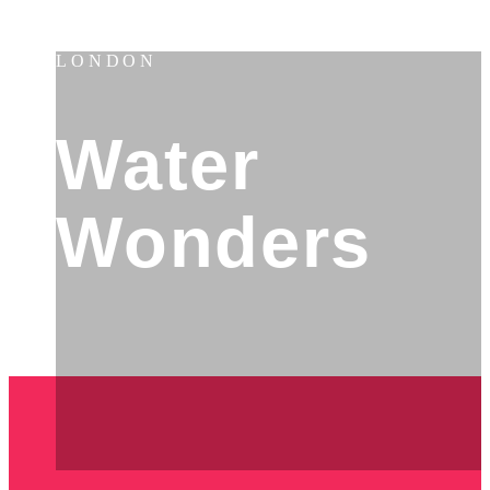
LONDON
Water
Wonders