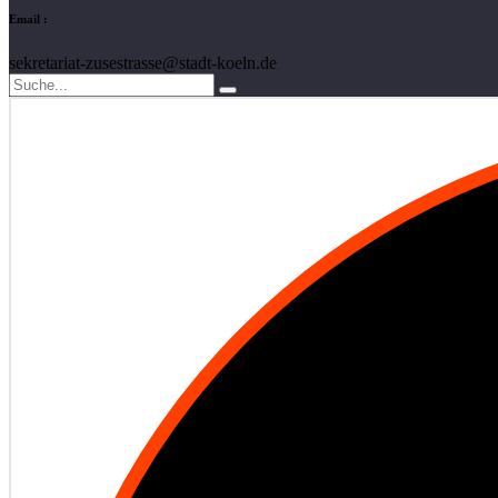
Email :
sekretariat-zusestrasse@stadt-koeln.de