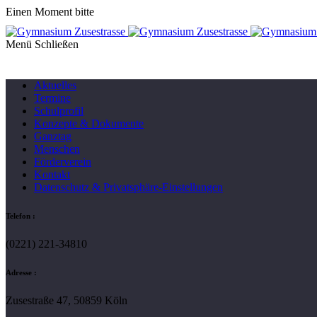
Einen Moment bitte
Menü
Aktuelles
Termine
Schulprofil
Konzepte & Dokumente
Ganztag
Menschen
Förderverein
Kontakt
Datenschutz & Privatsphäre-Einstellungen
Telefon :
(0221) 221-34810
Adresse :
Zusestraße 47, 50859 Köln