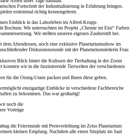
harte Arbeit unter Tage hautnah.
nischen Fortschritt der Industrialisierung in Erfahrung bringen.
ielen ersteinmal richtig kennengelernt.
nen Einblick in das Laborleben im Alfred-Krupp-
tät Bochum. Wir untersuchten im Projekt „Chemie im Etui“ Farben
usammensetzung. Wir stellten unseren eigenen Zauberstift her.
h dem Abendessen, noch eine exklusive Planetariumsshow im
schließender Diskussionsrunde mit der Planetariumsleiterin Frau
klusiven Blick hinter die Kulissen der Tierhaltung in der Zoom
t konnten wir in die faszinierende Tierwelten der verschiedenen
en für die Orang-Utans packen und Ihnen diese geben.
ermöglicht einzigartige Einblicke in verschiedene Fachbereiche
haften zu bekommen. Das war großartig!
wir noch die
ere Vorträge
tag die Feierstunde mit Preisverleihung im Zeiss Planetarium
 einem kleinen Empfang. Nachdem alle einen Sitzplatz im Saal