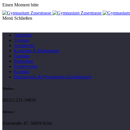
Einen Moment bitte
Menü
Aktuelles
Termine
Schulprofil
Konzepte & Dokumente
Ganztag
Menschen
Förderverein
Kontakt
Datenschutz & Privatsphäre-Einstellungen
Telefon :
(0221) 221-34810
Adresse :
Zusestraße 47, 50859 Köln