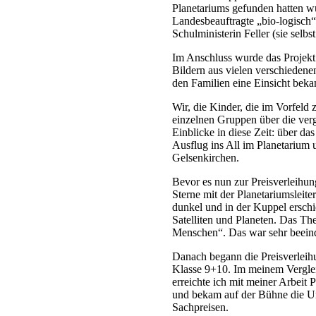
Planetariums gefunden hatten w
Landesbeauftragte „bio-logisch“
Schulministerin Feller (sie selbst
Im Anschluss wurde das Projekt 
Bildern aus vielen verschiedene
den Familien eine Einsicht be
Wir, die Kinder, die im Vorfeld
einzelnen Gruppen über die ver
Einblicke in diese Zeit: über 
Ausflug ins All im Planetarium
Gelsenkirchen.
Bevor es nun zur Preisverleihung
Sterne mit der Planetariumsleite
dunkel und in der Kuppel ersch
Satelliten und Planeten. Das T
Menschen“. Das war sehr beei
Danach begann die Preisverleih
Klasse 9+10. Im meinem Verglei
erreichte ich mit meiner Arbeit 
und bekam auf der Bühne die Ur
Sachpreisen.