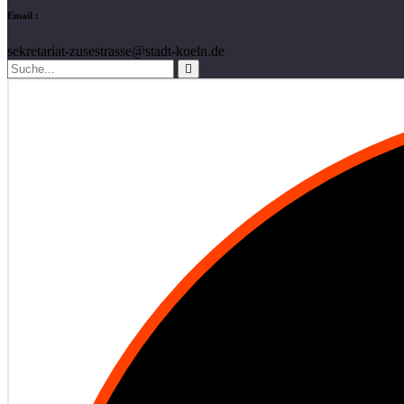
Email :
sekretariat-zusestrasse@stadt-koeln.de