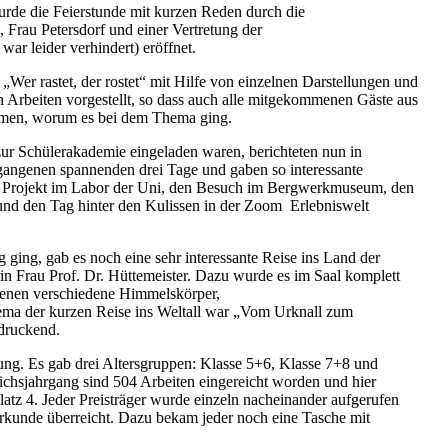
urde die Feierstunde mit kurzen Reden durch die
, Frau Petersdorf und einer Vertretung der
 war leider verhindert) eröffnet.
„Wer rastet, der rostet“ mit Hilfe von einzelnen Darstellungen und
n Arbeiten vorgestellt, so dass auch alle mitgekommenen Gäste aus
kamen, worum es bei dem Thema ging.
 zur Schülerakademie eingeladen waren, berichteten nun in
gangenen spannenden drei Tage und gaben so interessante
das Projekt im Labor der Uni, den Besuch im Bergwerkmuseum, den
 und den Tag hinter den Kulissen in der Zoom Erlebniswelt
 ging, gab es noch eine sehr interessante Reise ins Land der
rin Frau Prof. Dr. Hüttemeister. Dazu wurde es im Saal komplett
ienen verschiedene Himmelskörper,
hema der kurzen Reise ins Weltall war „Vom Urknall zum
ndruckend.
ung. Es gab drei Altersgruppen: Klasse 5+6, Klasse 7+8 und
chsjahrgang sind 504 Arbeiten eingereicht worden und hier
Platz 4. Jeder Preisträger wurde einzeln nacheinander aufgerufen
kunde überreicht. Dazu bekam jeder noch eine Tasche mit