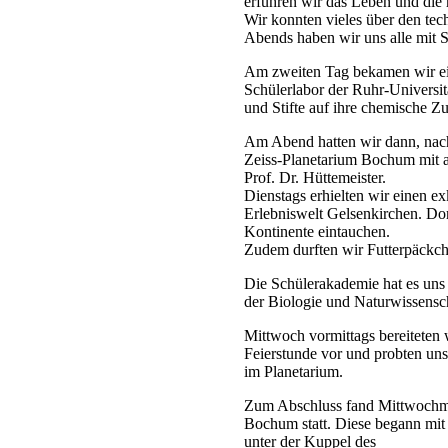
erfuhren wir das Leben und die 
Wir konnten vieles über den tech
Abends haben wir uns alle mit Sp
Am zweiten Tag bekamen wir ei
Schülerlabor der Ruhr-Universi
und Stifte auf ihre chemische Z
Am Abend hatten wir dann, nac
Zeiss-Planetarium Bochum mit an
Prof. Dr. Hüttemeister.
Dienstags erhielten wir einen ex
Erlebniswelt Gelsenkirchen. Dor
Kontinente eintauchen.
Zudem durften wir Futterpäckch
Die Schülerakademie hat es uns 
der Biologie und Naturwissensc
Mittwoch vormittags bereiteten 
Feierstunde vor und probten uns
im Planetarium.
Zum Abschluss fand Mittwochmit
Bochum statt. Diese begann mit
unter der Kuppel des