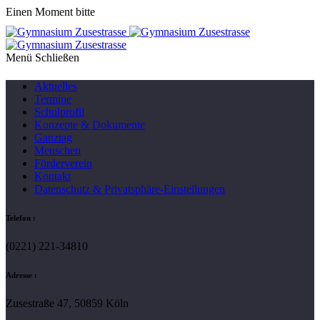
Einen Moment bitte
Menü
Aktuelles
Termine
Schulprofil
Konzepte & Dokumente
Ganztag
Menschen
Förderverein
Kontakt
Datenschutz & Privatsphäre-Einstellungen
Telefon :
(0221) 221-34810
Adresse :
Zusestraße 47, 50859 Köln