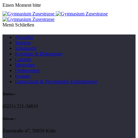
Einen Moment bitte
Menü
Aktuelles
Termine
Schulprofil
Konzepte & Dokumente
Ganztag
Menschen
Förderverein
Kontakt
Datenschutz & Privatsphäre-Einstellungen
Telefon :
(0221) 221-34810
Adresse :
Zusestraße 47, 50859 Köln