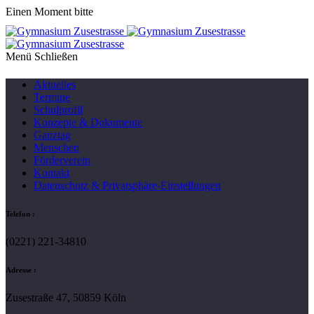
Einen Moment bitte
Menü
Aktuelles
Termine
Schulprofil
Konzepte & Dokumente
Ganztag
Menschen
Förderverein
Kontakt
Datenschutz & Privatsphäre-Einstellungen
Telefon :
(0221) 221-34810
Adresse :
Zusestraße 47, 50859 Köln