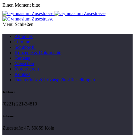
Einen Moment bitte
Menü
Aktuelles
Termine
Schulprofil
Konzepte & Dokumente
Ganztag
Menschen
Förderverein
Kontakt
Datenschutz & Privatsphäre-Einstellungen
Telefon :
(0221) 221-34810
Adresse :
Zusestraße 47, 50859 Köln