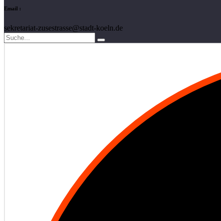
Email :
sekretariat-zusestrasse@stadt-koeln.de