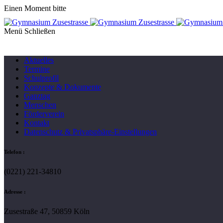
Einen Moment bitte
Menü
Aktuelles
Termine
Schulprofil
Konzepte & Dokumente
Ganztag
Menschen
Förderverein
Kontakt
Datenschutz & Privatsphäre-Einstellungen
Telefon :
(0221) 221-34810
Adresse :
Zusestraße 47, 50859 Köln