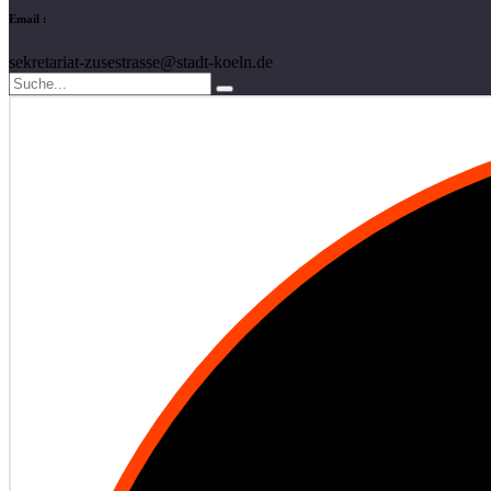
Email :
sekretariat-zusestrasse@stadt-koeln.de