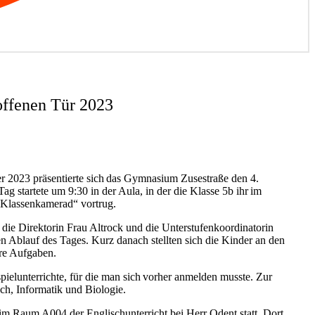
offenen Tür 2023
2023 präsentierte sich das Gymnasium Zusestraße den 4.
Tag startete um 9:30 in der Aula, in der die Klasse 5b ihr im
 „Klassenkamerad“ vortrug.
die Direktorin Frau Altrock und die Unterstufenkoordinatorin
 Ablauf des Tages. Kurz danach stellten sich die Kinder an den
hre Aufgaben.
pielunterrichte, für die man sich vorher anmelden musste. Zur
ch, Informatik und Biologie.
im Raum A004 der Englischunterricht bei Herr Odent statt. Dort