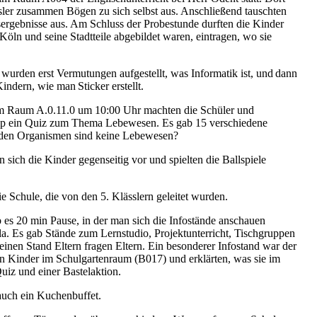
ässler zusammen Bögen zu sich selbst aus. Anschließend tauschten
tsergebnisse aus. Am Schluss der Probestunde durften die Kinder
öln und seine Stadtteile abgebildet waren, eintragen, wo sie
 wurden erst Vermutungen aufgestellt, was Informatik ist, und dann
indern, wie man Sticker erstellt.
 im Raum A.0.11.0 um 10:00 Uhr machten die Schüler und
mp ein Quiz zum Thema Lebewesen. Es gab 15 verschiedene
enden Organismen sind keine Lebewesen?
en sich die Kinder gegenseitig vor und spielten die Ballspiele
 Schule, die von den 5. Klässlern geleitet wurden.
es 20 min Pause, in der man sich die Infostände anschauen
la. Es gab Stände zum Lernstudio, Projektunterricht, Tischgruppen
nen Stand Eltern fragen Eltern. Ein besonderer Infostand war der
n Kinder im Schulgartenraum (B017) und erklärten, was sie im
Quiz und einer Bastelaktion.
auch ein Kuchenbuffet.