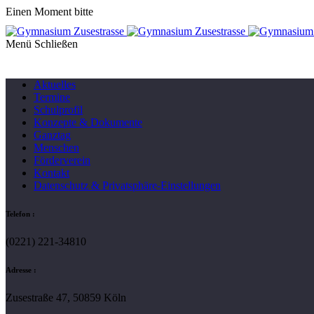
Einen Moment bitte
Menü
Aktuelles
Termine
Schulprofil
Konzepte & Dokumente
Ganztag
Menschen
Förderverein
Kontakt
Datenschutz & Privatsphäre-Einstellungen
Telefon :
(0221) 221-34810
Adresse :
Zusestraße 47, 50859 Köln