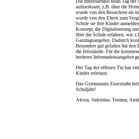
Die Interessenten beim Tag der
aufmerksam, z.B. über die Home
wurde von den Besuchern als mo
wurde von den Eltern zum Vergl
Schule sie ihre Kinder anmelden 
Konzept, die Digitalisierung un
über die Schule erfahren, wie z.
Ganztagsangebot. Dadurch konnt
Besonders gut gefallen hat den 
die Infostände. Für die kommend
breiteres Informationsangebot 
Der Tag der offenen Tür hat vie
Kinder erfreuen.
Das Gymnasium Zusestraße hoff
Schuljahr!
Alexia, Valentina, Tomma, Amit