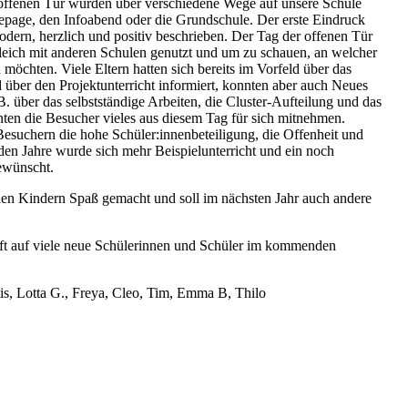
 offenen Tür wurden über verschiedene Wege auf unsere Schule
page, den Infoabend oder die Grundschule. Der erste Eindruck
dern, herzlich und positiv beschrieben. Der Tag der offenen Tür
eich mit anderen Schulen genutzt und um zu schauen, an welcher
möchten. Viele Eltern hatten sich bereits im Vorfeld über das
d über den Projektunterricht informiert, konnten aber auch Neues
B. über das selbstständige Arbeiten, die Cluster-Aufteilung und das
en die Besucher vieles aus diesem Tag für sich mitnehmen.
Besuchern die hohe Schüler:innenbeteiligung, die Offenheit und
en Jahre wurde sich mehr Beispielunterricht und ein noch
gewünscht.
len Kindern Spaß gemacht und soll im nächsten Jahr auch andere
t auf viele neue Schülerinnen und Schüler im kommenden
is, Lotta G., Freya, Cleo, Tim, Emma B, Thilo