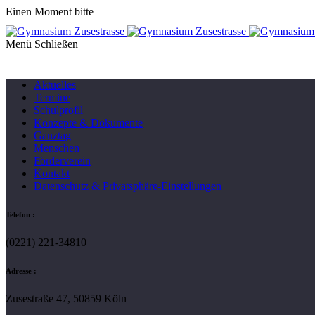
Einen Moment bitte
Menü
Aktuelles
Termine
Schulprofil
Konzepte & Dokumente
Ganztag
Menschen
Förderverein
Kontakt
Datenschutz & Privatsphäre-Einstellungen
Telefon :
(0221) 221-34810
Adresse :
Zusestraße 47, 50859 Köln