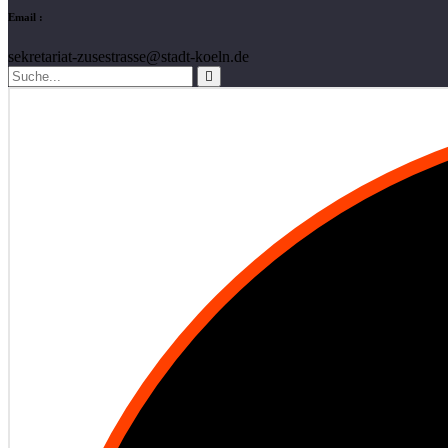
Email :
sekretariat-zusestrasse@stadt-koeln.de