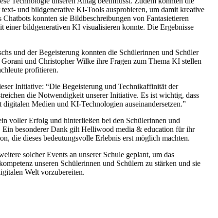
diese Technologie unseren Alltag beeinflusst. Zudem konnten die
 text- und bildgenerative KI-Tools ausprobieren, um damit kreative
s Chatbots konnten sie Bildbeschreibungen von Fantasietieren
mit einer bildgenerativen KI visualisieren konnte. Die Ergebnisse
schs und der Begeisterung konnten die Schülerinnen und Schüler
 Gorani und Christopher Wilke ihre Fragen zum Thema KI stellen
hleute profitieren.
ser Initiative: “Die Begeisterung und Technikaffinität der
reichen die Notwendigkeit unserer Initiative. Es ist wichtig, dass
it digitalen Medien und KI-Technologien auseinandersetzen.”
voller Erfolg und hinterließen bei den Schülerinnen und
 Ein besonderer Dank gilt Helliwood media & education für ihr
n, die dieses bedeutungsvolle Erlebnis erst möglich machten.
itere solcher Events an unserer Schule geplant, um das
ompetenz unseren Schülerinnen und Schülern zu stärken und sie
igitalen Welt vorzubereiten.