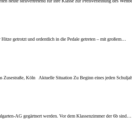
ten heute stellvertretend für ihre Klasse zur Preisverleihung des We
Hitze getrotzt und ordentlich in die Pedale getreten – mit großem…
s Zusestraße, Köln Aktuelle Situation Zu Beginn eines jeden Schulj
chulgarten-AG gegärtnert werden. Vor dem Klassenzimmer der 6b sind…