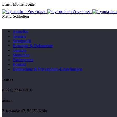
Einen Moment bitte
Menü
Aktuelles
Termine
Schulprofil
Konzepte & Dokumente
Ganztag
Menschen
Förderverein
Kontakt
Datenschutz & Privatsphäre-Einstellungen
Telefon :
(0221) 221-34810
Adresse :
Zusestraße 47, 50859 Köln