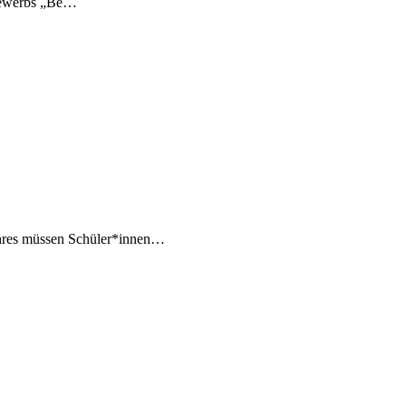
ttbewerbs „Be…
ahres müssen Schüler*innen…