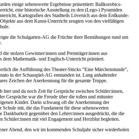
den einige sehenswerte Ergebnisse präsentiert: Ballkorobics-
rricht, eine historische Ausstellung zu den (Lego-) Pyramiden
terricht, Kartografien des Stadtteils Lövenich aus dem Erdkunde-
Objekte aus dem Kunst-Unterricht zeugten von den vielfältigen
hule.
eigte die Schulgarten-AG die Früchte ihrer Bemühungen rund um
.
ie stolzen Gewinner:innen und Preisträger:innen aus
 dem Mathematik- und Englisch-Unterricht prämiert.
rlich die Aufführung des Theater-Stücks “Eine Märchenstunde”,
nato in der Schauspiel-AG entstanden ist. Lang anhaltender
bares Zeichen der Anerkennung für die gesamte Truppe.
b hier und da noch Zeit für Gespräche zwischen Schüler:innen,
der Gespräche war die Freude über die tollen und mitunter
eigenen Kinder. Darin schwang oft die Anerkennung der
 Schule mit, die das Fundament für diese sehenswerten
e Dankbarkeit gegenüber den Lehrer:innen ausgedrückt, die die
n Schüler:innen mit viel Engagement und Herzblut begleiten.
ngener Abend, den wir im kommenden Schuljahr sicher wiederholen