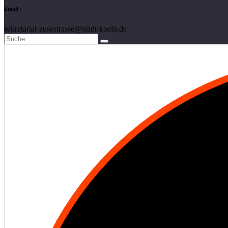
Email :
sekretariat-zusestrasse@stadt-koeln.de