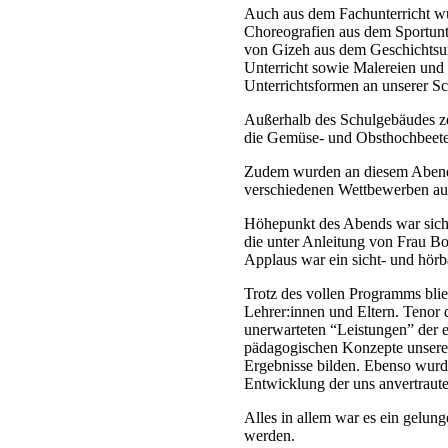
Auch aus dem Fachunterricht wur
Choreografien aus dem Sportunte
von Gizeh aus dem Geschichtsun
Unterricht sowie Malereien und 
Unterrichtsformen an unserer Sc
Außerhalb des Schulgebäudes z
die Gemüse- und Obsthochbeete
Zudem wurden an diesem Abend d
verschiedenen Wettbewerben aus
Höhepunkt des Abends war siche
die unter Anleitung von Frau Bo
Applaus war ein sicht- und hör
Trotz des vollen Programms blie
Lehrer:innen und Eltern. Tenor 
unerwarteten “Leistungen” der 
pädagogischen Konzepte unserer
Ergebnisse bilden. Ebenso wurd
Entwicklung der uns anvertraute
Alles in allem war es ein gelu
werden.