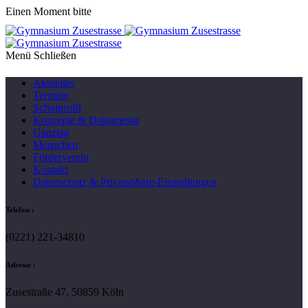
Einen Moment bitte
Menü
Aktuelles
Termine
Schulprofil
Konzepte & Dokumente
Ganztag
Menschen
Förderverein
Kontakt
Datenschutz & Privatsphäre-Einstellungen
Telefon :
(0221) 221-34810
Adresse :
Zusestraße 47, 50859 Köln