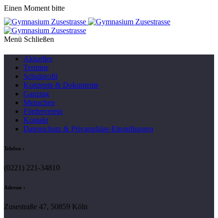
Einen Moment bitte
Menü
Aktuelles
Termine
Schulprofil
Konzepte & Dokumente
Ganztag
Menschen
Förderverein
Kontakt
Datenschutz & Privatsphäre-Einstellungen
Telefon :
(0221) 221-34810
Adresse :
Zusestraße 47, 50859 Köln