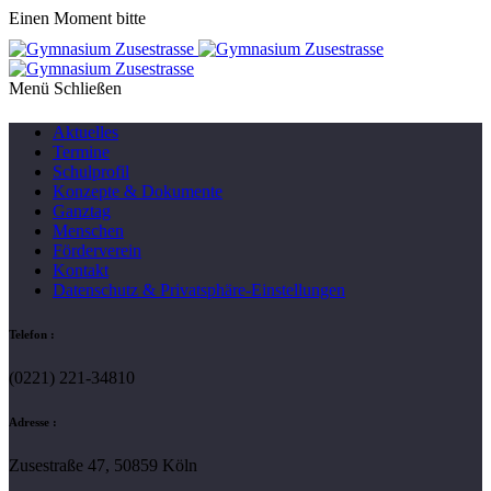
Einen Moment bitte
Menü
Aktuelles
Termine
Schulprofil
Konzepte & Dokumente
Ganztag
Menschen
Förderverein
Kontakt
Datenschutz & Privatsphäre-Einstellungen
Telefon :
(0221) 221-34810
Adresse :
Zusestraße 47, 50859 Köln